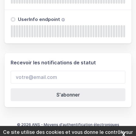
UserInfo endpoint
Recevoir les notifications de statut
S'abonner
© 2026 ANS - Moyens d'authentification électroniques
Ce site utilise des cookies et vous donne le contrôle sur
X
Ma